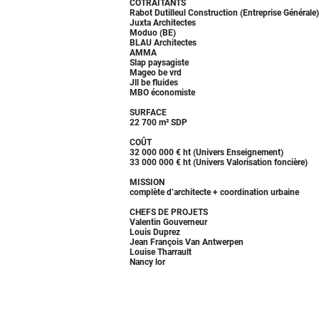
COTRAITANTS
Rabot Dutilleul Construction (Entreprise Générale)
Juxta Architectes
Moduo (BE)
BLAU Architectes
AMMA
Slap paysagiste
Mageo be vrd
Jll be fluides
MBO économiste
SURFACE
22 700 m² SDP
COÛT
32 000 000 € ht (Univers Enseignement)
33 000 000 € ht (Univers Valorisation foncière)
MISSION
complète d’architecte + coordination urbaine
CHEFS DE PROJETS
Valentin Gouverneur
Louis Duprez
Jean François Van Antwerpen
Louise Tharrault
Nancy lor