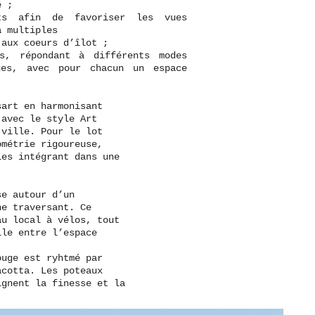
é ;
ts afin de favoriser les vues
à multiples
 aux coeurs d’îlot ;
s, répondant à différents modes
ges, avec pour chacun un espace
sart en harmonisant
 avec le style Art
 ville. Pour le lot
ométrie rigoureuse,
les intégrant dans une
se autour d’un
he traversant. Ce
au local à vélos, tout
lle entre l’espace
ouge est ryhtmé par
acotta. Les poteaux
ignent la finesse et la