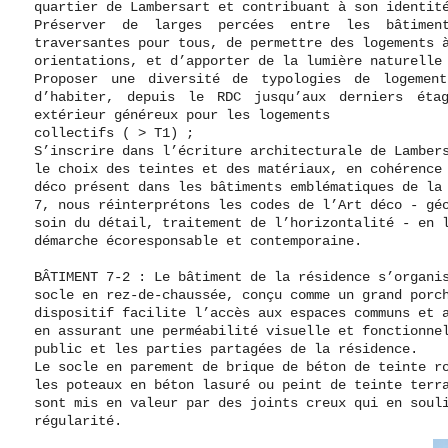
quartier de Lambersart et contribuant à son identit
Préserver de larges percées entre les bâtimen
traversantes pour tous, de permettre des logements 
orientations, et d’apporter de la lumière naturelle
Proposer une diversité de typologies de logement
d’habiter, depuis le RDC jusqu’aux derniers éta
extérieur généreux pour les logements
collectifs ( > T1) ;
S’inscrire dans l’écriture architecturale de Lamber
le choix des teintes et des matériaux, en cohérence
déco présent dans les bâtiments emblématiques de la
7, nous réinterprétons les codes de l’Art déco - gé
soin du détail, traitement de l’horizontalité - en 
démarche écoresponsable et contemporaine.
BÂTIMENT 7-2 : Le bâtiment de la résidence s’organi
socle en rez-de-chaussée, conçu comme un grand porc
dispositif facilite l’accès aux espaces communs et 
en assurant une perméabilité visuelle et fonctionne
public et les parties partagées de la résidence.
Le socle en parement de brique de béton de teinte r
les poteaux en béton lasuré ou peint de teinte terr
sont mis en valeur par des joints creux qui en soul
régularité.