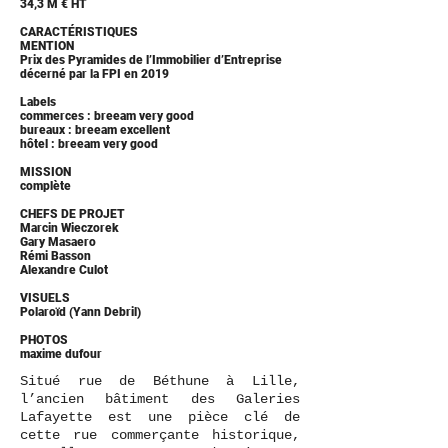
34,3 M € HT
CARACTÉRISTIQUES
MENTION
Prix des Pyramides de l’Immobilier d’Entreprise
décerné par la FPI en 2019
Labels
commerces : breeam very good
bureaux : breeam excellent
hôtel : breeam very good
MISSION
complète
CHEFS DE PROJET
Marcin Wieczorek
Gary Masaero
Rémi Basson
Alexandre Culot
VISUELS
Polaroïd (Yann Debril)
PHOTOS
maxime dufour
Situé rue de Béthune à Lille,
l’ancien bâtiment des Galeries
Lafayette est une pièce clé de
cette rue commerçante historique,