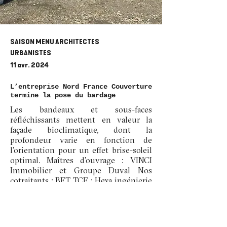
SAISON MENU ARCHITECTES
URBANISTES
11 avr. 2024
L’entreprise Nord France Couverture
termine la pose du bardage
Les bandeaux et sous-faces
réfléchissants mettent en valeur la
façade bioclimatique, dont la
profondeur varie en fonction de
l’orientation pour un effet brise-soleil
optimal. Maîtres d’ouvrage : VINCI
Immobilier et Groupe Duval Nos
cotraitants : BET TCE : Hexa ingénierie
Paysagiste : Slap paysage (Sylvain
Luquet) Conception et suivi de
chantier : Marc-Alexandre Barbosa et
Guillaume Picard #Amiens